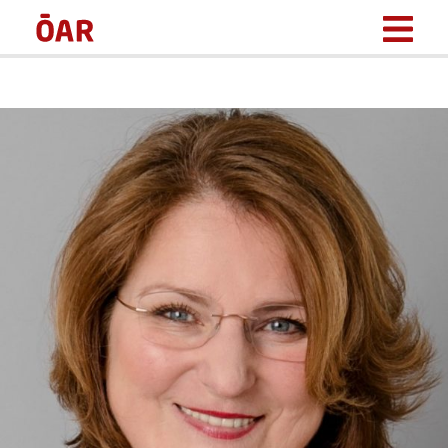
BERATUNGSFELDER
BERATERINNEN & BERATER
ÜBER UNS
NEWS
DOWNLOADS
KONTAKT