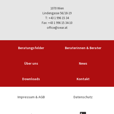
1070 Wien
Lindengasse 56/18-19
T: +43 1 996 15 34
Fax: +43 1 996 15 34-10
office@oear.at
Beratungsfelder
Beraterinnen & Berater
Über uns
News
Downloads
Kontakt
Impressum & AGB
Datenschutz