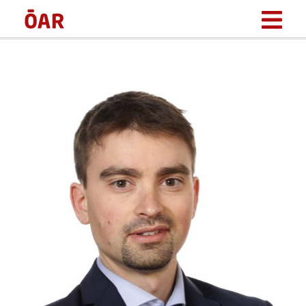
BERATUNGSFELDER
BERATERINNEN & BERATER
ÜBER UNS
NEWS
DOWNLOADS
KONTAKT